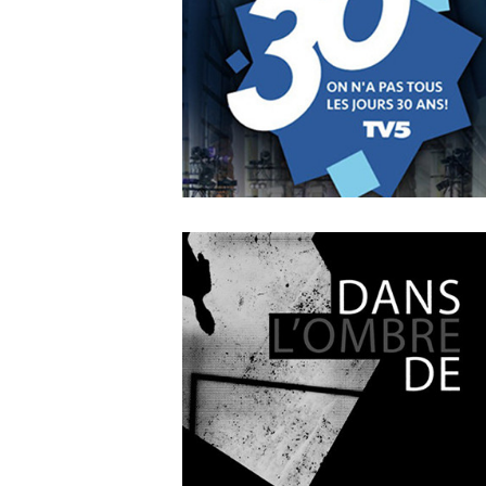
A Leading Sport Nation
OCTOBER
4
2018
On n’a pas tous les jours 3
ans !