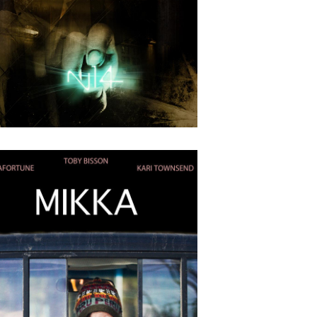
4
2018
Guides D’aventures
APRIL
24
2018
N-14