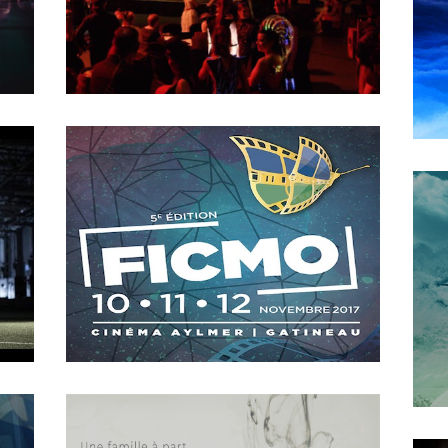
2018
The Game Changer
MAY
16
2018
The machine called Progress
OCTOBER
4
2018