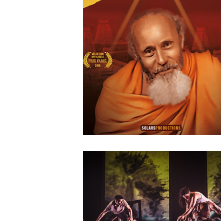
Agwata
MAY
14