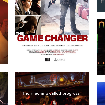
P=wp L’Energie Sombre
“
APRIL
15