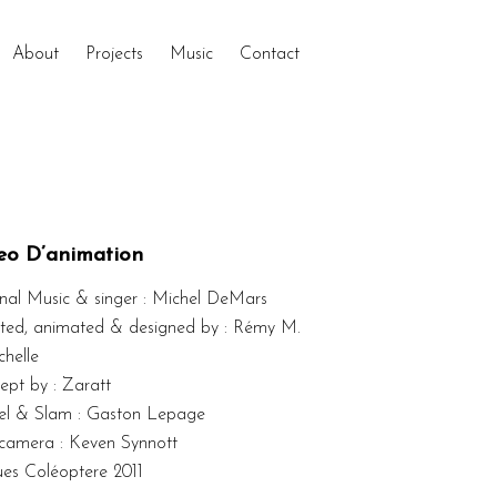
About
Projects
Music
Contact
eo D’animation
inal Music & singer : Michel DeMars
cted, animated & designed by : Rémy M.
chelle
ept by : Zaratt
l & Slam : Gaston Lepage
 camera : Keven Synnott
ues Coléoptere 2011