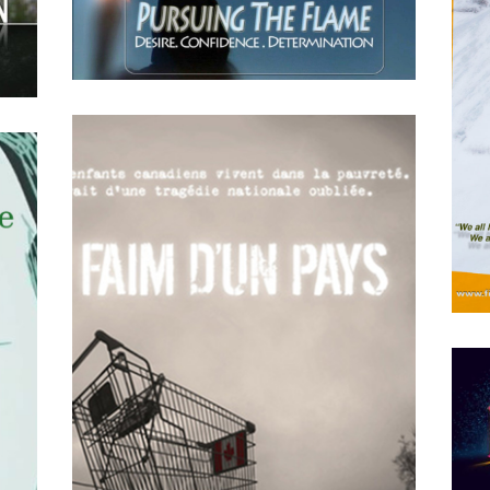
APRIL
15
2018
Pursuing the Flame