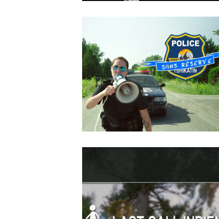
OCTOBER
4
2018
Dans L’ombre De
MAY
14
2018
Police sans réserve