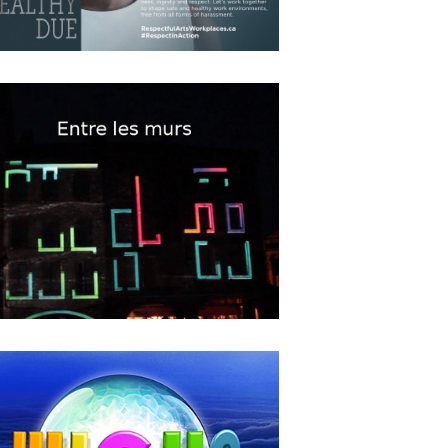
Le Dep
OCTOBER
12
2018
Respectful Workplaces in the
Arts”
MAY
16
2018