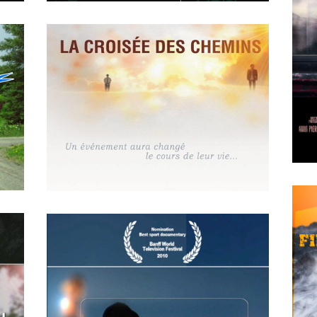
APRIL
19
2018
EN QUOI TU CROIS – LE
SENS DE LA VIE
MAY
14
2018
La croisée des chemins