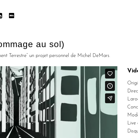
Hommage au sol)
ment Terrestre” un projet personnel de Michel DeMars.
Vid
Orig
Dire
Laro
Conc
Mode
Live
Disq