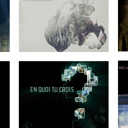
FICMO
OCTOBER
4
2018
0
Une Famille a Part