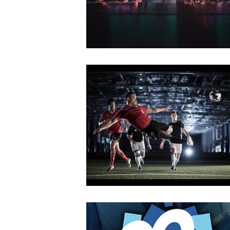
2018
Dawn of the Abyss
MAY
14
2018
KTHAKOMIQ
OCTOBER
4
2018