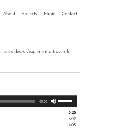
About
Projects
Music
Contact
. Leurs désirs s’expriment à travers la
Use
00:00
Up/Down
Arrow
3:25
keys
6:02
to
4:05