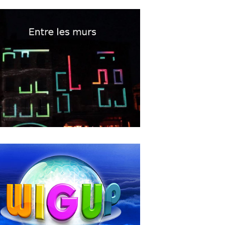
12
2018
Respectful Workplaces in the
Arts”
MAY
16
2018
Entre les murs