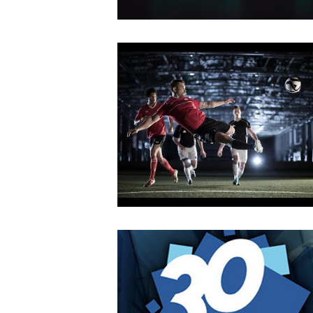
Dawn of the Abyss
MAY
14
2018
KTHAKOMIQ
OCTOBER
4
2018
A Leading Sport Nation