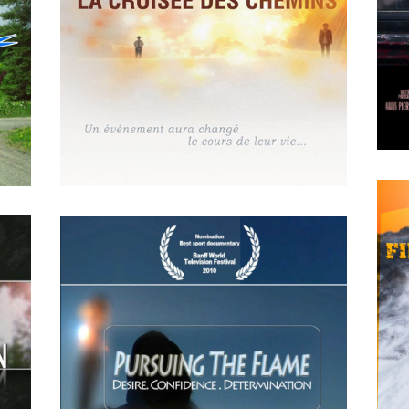
2018
EN QUOI TU CROIS – LE
SENS DE LA VIE
MAY
14
2018
La croisée des chemins