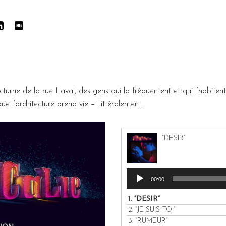
cturne de la rue Laval, des gens qui la fréquentent et qui l’habitent
 que l’architecture prend vie − littéralement.
“DESIR”
Audio
00:00
Player
1.
“DESIR”
2.
“JE SUIS TOI”
3.
“RUMEUR”