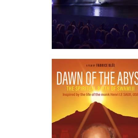
APRIL
12
2018
Agwata