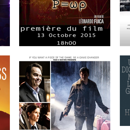
APRIL
15
2018
P=wp L’Energie Sombre