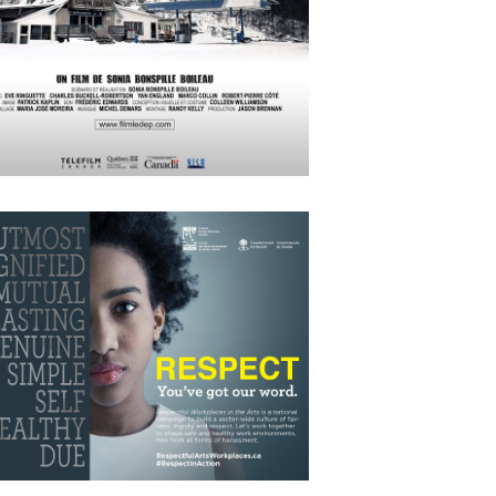
APRIL
15
2018
Le Dep
OCTOBER