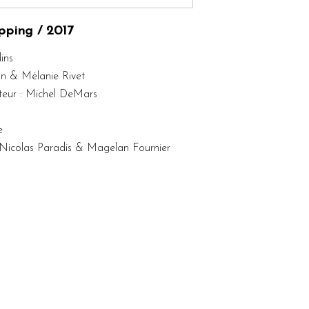
increase
or
decrease
pping / 2017
volume.
ins
an & Mélanie Rivet
teur : Michel DeMars
e
 Nicolas Paradis & Magelan Fournier