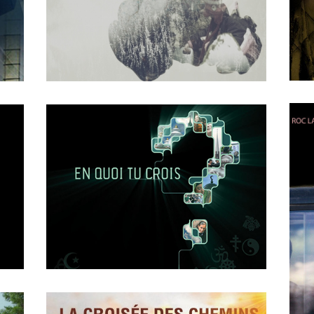
OCTOBER
4
2018
0
Une Famille a Part
APRIL
19