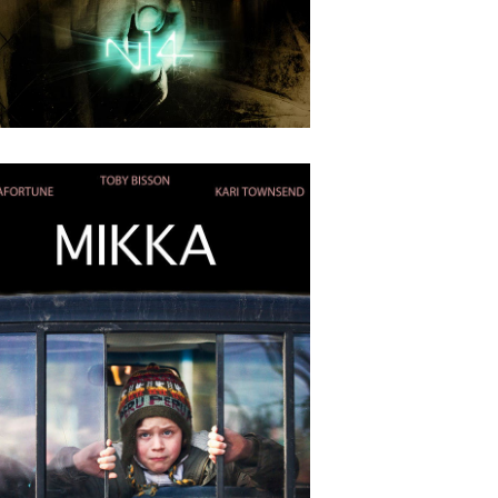
Guides D’aventures
APRIL
24
2018
N-14