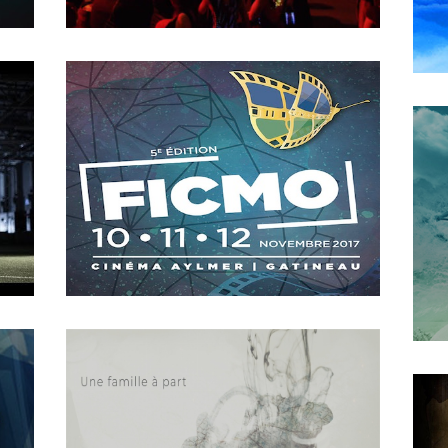
The Game Changer
MAY
16
2018
The machine called Progress
OCTOBER
4
2018
FICMO