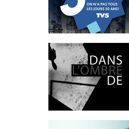
OCTOBER
4
2018
On n’a pas tous les jours 3
ans !
OCTOBER
4