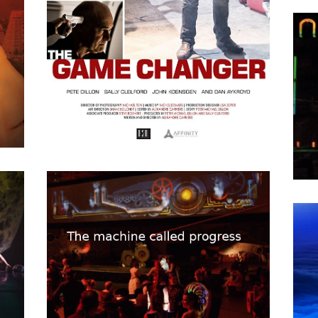
“
APRIL
15
2018