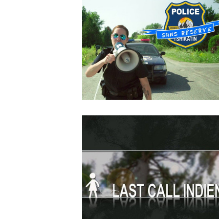
2018
Dans L’ombre De
MAY
14
2018
Police sans réserve